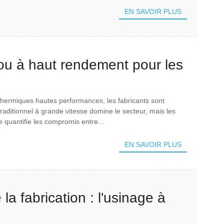
EN SAVOIR PLUS
ou à haut rendement pour les
n aluminium
hermiques hautes performances, les fabricants sont
raditionnel à grande vitesse domine le secteur, mais les
de quantifie les compromis entre…
EN SAVOIR PLUS
 la fabrication : l'usinage à
ations en matière d'outillage