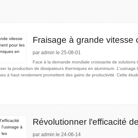
Fraisage à grande vitesse 
dissipateurs thermiques e
par admin le 25-08-01
Face à la demande mondiale croissante de solutions t
iser la production de dissipateurs thermiques en aluminium. L'usinage t
ues à haut rendement promettent des gains de productivité. Cette étu
Révolutionner l'efficacité de
grande vitesse et les innov
par admin le 24-06-14