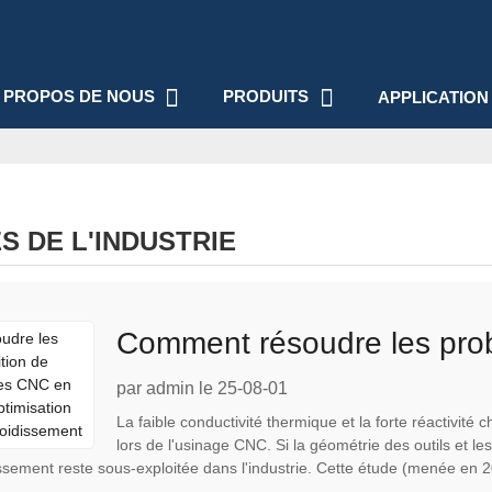
 PROPOS DE NOUS
PRODUITS
APPLICATION
S DE L'INDUSTRIE
Comment résoudre les probl
des pièces CNC en titane g
par admin le 25-08-01
La faible conductivité thermique et la forte réactivité
liquide de refroidissement
lors de l'usinage CNC. Si la géométrie des outils et l
dissement reste sous-exploitée dans l'industrie. Cette étude (menée en