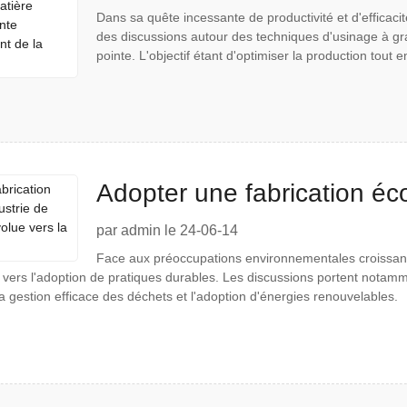
Dans sa quête incessante de productivité et d'efficaci
de pointe occupent le deva
des discussions autour des techniques d'usinage à gra
pointe. L'objectif étant d'optimiser la production tout 
Adopter une fabrication écol
l'usinage CNC évolue vers l
par admin le 24-06-14
Face aux préoccupations environnementales croissant
vers l'adoption de pratiques durables. Les discussions portent notamm
a gestion efficace des déchets et l'adoption d'énergies renouvelables.