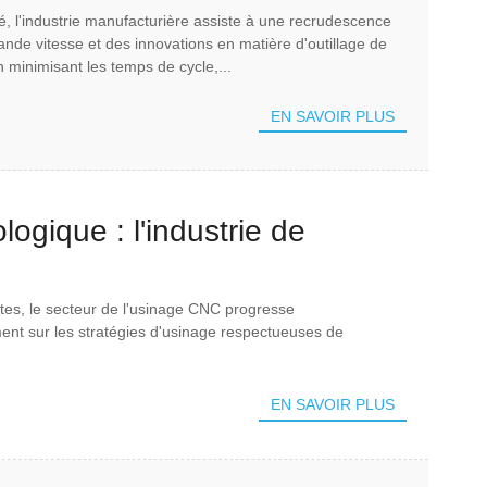
té, l'industrie manufacturière assiste à une recrudescence
nt de la scène
nde vitesse et des innovations en matière d'outillage de
en minimisant les temps de cycle,...
EN SAVOIR PLUS
ogique : l'industrie de
a durabilité
es, le secteur de l'usinage CNC progresse
ent sur les stratégies d'usinage respectueuses de
EN SAVOIR PLUS