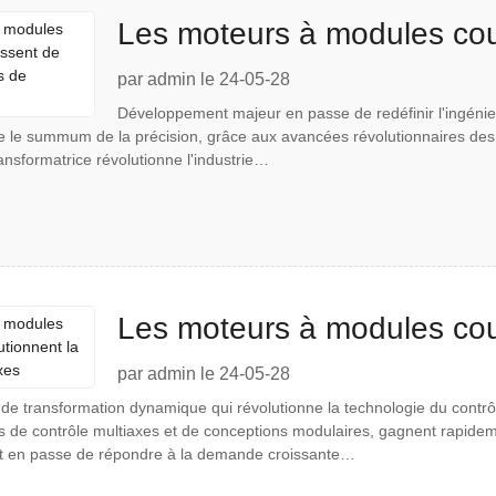
Les moteurs à modules coul
nouvelles normes de préci
par admin le 24-05-28
Développement majeur en passe de redéfinir l'ingénier
le summum de la précision, grâce aux avancées révolutionnaires des a
ansformatrice révolutionne l'industrie…
Les moteurs à modules coul
précision multi-axes
par admin le 24-05-28
de transformation dynamique qui révolutionne la technologie du contr
s de contrôle multiaxes et de conceptions modulaires, gagnent rapidem
st en passe de répondre à la demande croissante…