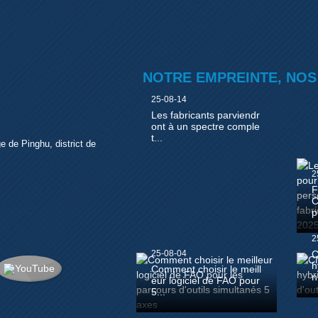
NOTRE EMPREINTE, NOS 
25-08-14
Les fabricants parviendr
ont à un spectre comple
t...
e de Pinghu, district de
2
F
C
p
2
25-08-04
C
h
Comment choisir le meill
n
eur logiciel de FAO pour
5...