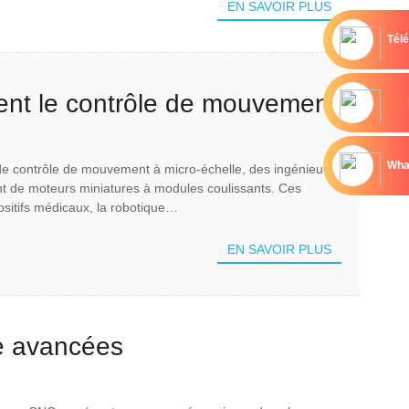
EN SAVOIR PLUS
Tél
nent le contrôle de mouvement
oteurs à modules coulissants
Wha
de contrôle de mouvement à micro-échelle, des ingénieurs
t de moteurs miniatures à modules coulissants. Ces
ositifs médicaux, la robotique…
EN SAVOIR PLUS
ue avancées