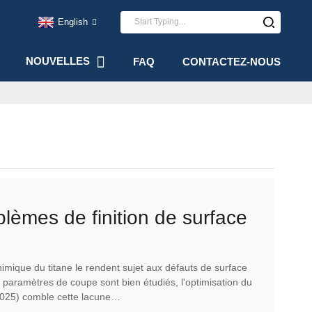
English
NOUVELLES
FAQ
CONTACTEZ-NOUS
èmes de finition de surface
râce à l'optimisation du
 chimique du titane le rendent sujet aux défauts de surface
es paramètres de coupe sont bien étudiés, l'optimisation du
 2025) comble cette lacune…