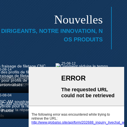
Nouvelles
DIRIGEANTS, NOTRE INNOVATION, N
OS PRODUITS
25-08-12
5-08-14
Comment réduire le tem
ps de configuration CNC
raisage de filetage CN
de 50 % avec ...
 pour profils de filetage
ersonnalisés...
5-08-04
NC-AM soustractif ou
ybride pour la réparatio
 d'outils