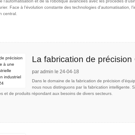
 l'automatisation et de la robotique avancées avec les procédés d'u
ier. Face à l'évolution constante des technologies d'automatisation, l
n central.
La fabrication de précisio
technologie industrielle inte
par admin le 24-04-18
Dans le domaine de la fabrication de précision d'équ
Shenzhen 2024
nous nous distinguons par la fabrication intelligente
 et de produits répondant aux besoins de divers secteurs.