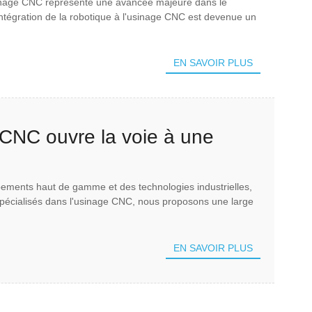
sinage CNC représente une avancée majeure dans le
'intégration de la robotique à l'usinage CNC est devenue un
EN SAVOIR PLUS
n CNC ouvre la voie à une
lligente - Salon industriel de
ipements haut de gamme et des technologies industrielles,
. Spécialisés dans l'usinage CNC, nous proposons une large
EN SAVOIR PLUS