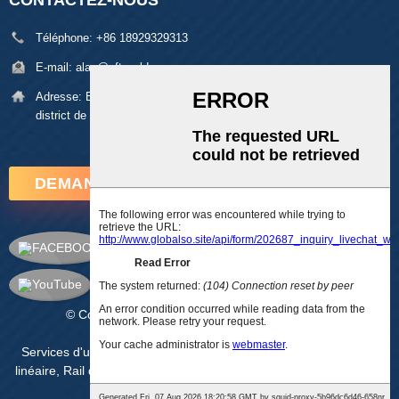
CONTACTEZ-NOUS
Téléphone:
+86 18929329313
E-mail:
alan@pftworld.com
Adresse:
Bâtiment 49, parc industriel de Fumin, village de Pinghu,
district de Longgang, Shenzhen. Code postal : 518111
DEMANDEZ MAINTENANT
© Copyright - 2010-2025 : Tous droits réservés.
Plan du site
-
AMP Mobile
Services d'usinage CNC
,
Actionneur linéaire
,
module coulissant
linéaire
,
Rail de guidage linéaire à vis à billes
,
pièces en plastique
CNC
,
Pièces d'usinage CNC
,