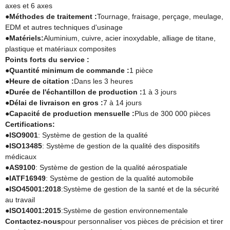
axes et 6 axes
●
Méthodes de traitement :
Tournage, fraisage, perçage, meulage,
EDM et autres techniques d'usinage
●
Matériels:
Aluminium, cuivre, acier inoxydable, alliage de titane,
plastique et matériaux composites
Points forts du service :
●
Quantité minimum de commande :
1 pièce
●
Heure de citation :
Dans les 3 heures
●
Durée de l'échantillon de production :
1 à 3 jours
●
Délai de livraison en gros :
7 à 14 jours
●
Capacité de production mensuelle :
Plus de 300 000 pièces
Certifications:
●
ISO9001
: Système de gestion de la qualité
●
ISO13485
: Système de gestion de la qualité des dispositifs
médicaux
●
AS9100
: Système de gestion de la qualité aérospatiale
●
IATF16949
: Système de gestion de la qualité automobile
●
ISO45001:2018
:Système de gestion de la santé et de la sécurité
au travail
●
ISO14001:2015
:Système de gestion environnementale
Contactez-nous
pour personnaliser vos pièces de précision et tirer