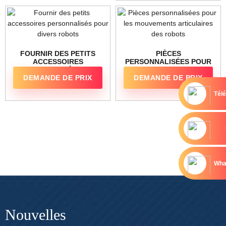
FOURNIR DES PETITS
PIÈCES
ACCESSOIRES
PERSONNALISÉES POUR
PERSONNALISÉS POUR
LES MOUVEMENTS
DEMANDE DE PRIX
DEMANDE DE PRIX
DIVERS ROBOTS
ARTICULAIRES DES
ROBOTS
Tél
Wha
Nouvelles